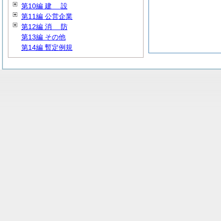
第10編
建
設
第11編 公営企業
第12編
消
防
第13編 その他
第14編 暫定例規