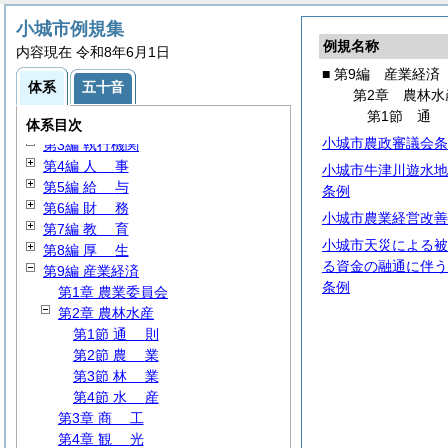
小城市例規集
例規名称
内容現在 令和8年6月1日
■ 第9編 産業経済
体系
五十音
第2章 農林水
第1編
総
規
第1節
第2編
議
会
体系目次
小城市農政審議会条
第3編 執行機関
第4編
人
事
小城市牛津川遊水地
第5編
給
与
条例
第6編
財
務
小城市農業経営改善
第7編
教
育
小城市天災による被
第8編
厚
生
る資金の融通に伴う
第9編 産業経済
条例
第1章 農業委員会
第2章 農林水産
第1節
通
則
第2節
農
業
第3節
林
業
第4節
水
産
第3章
商
工
第4章
観
光