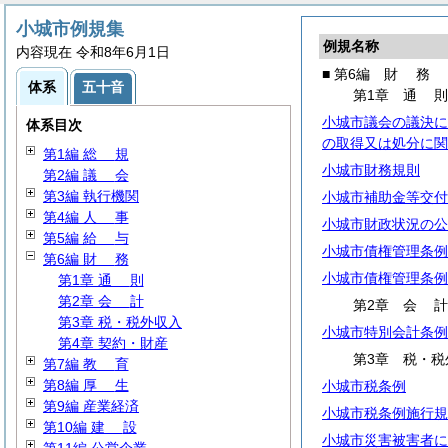
小城市例規集
例規名称
内容現在 令和8年6月1日
■ 第6編
財
務
体系
五十音
第1章
通
小城市議会の議決に
体系目次
の取得又は処分に関
第1編
総
規
小城市財務規則
第2編
議
会
第3編 執行機関
小城市補助金等交付
第4編
人
事
小城市財政状況の公
第5編
給
与
小城市債権管理条例
第6編
財
務
小城市債権管理条例
第1章
通
則
第2章
会
計
第2章
会
第3章 税・税外収入
小城市特別会計条例
第4章 契約・財産
第3章 税・税
第7編
教
育
第8編
厚
生
小城市税条例
第9編 産業経済
小城市税条例施行規
第10編
建
設
小城市災害被害者に