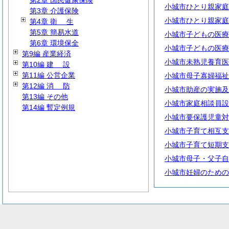
第2章 国民健康保険
小城市ひとり親家庭
第3章 介護保険
小城市ひとり親家庭
第4章
衛
生
第5章 簡易水道
小城市子どもの医療
第6章 環境保全
小城市子どもの医療
第9編 産業経済
小城市未熟児養育医
第10編
建
設
第11編 公営企業
小城市母子寡婦福祉
第12編
消
防
小城市助産の実施及
第13編 その他
小城市家庭相談員設
第14編 暫定例規
小城市要保護児童対
小城市子育て相互支
小城市子育て短期支
小城市母子・父子自
小城市妊婦のための