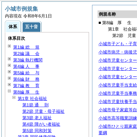
小城市例規集
例規名称
内容現在 令和8年6月1日
■ 第8編
厚
生
体系
五十音
第1章 社会福
第2節 児童
体系目次
小城市子ども・子育
第1編
総
規
小城市病児・病後児
第2編
議
会
第3編 執行機関
小城市児童センター
第4編
人
事
小城市児童センター
第5編
給
与
小城市児童センター
第6編
財
務
小城市児童手当支給
第7編
教
育
第8編
厚
生
小城市児童手当事務
第1章 社会福祉
小城市児童扶養手当
第1節
通
則
小城市母子家庭等自
第2節 児童・母子福祉
第3節 老人福祉
小城市高等職業訓練
第4節 障がい者福祉
小城市ひとり親家庭
第5節 同和対策
要綱