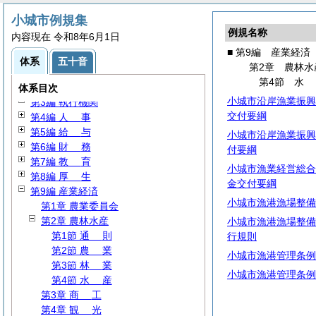
小城市例規集
例規名称
内容現在 令和8年6月1日
■ 第9編 産業経済
体系
五十音
第2章 農林水
第1編
総
規
第4節
第2編
議
会
体系目次
小城市沿岸漁業振興
第3編 執行機関
交付要綱
第4編
人
事
第5編
給
与
小城市沿岸漁業振興
第6編
財
務
付要綱
第7編
教
育
小城市漁業経営総合
第8編
厚
生
金交付要綱
第9編 産業経済
小城市漁港漁場整備
第1章 農業委員会
第2章 農林水産
小城市漁港漁場整備
第1節
通
則
行規則
第2節
農
業
小城市漁港管理条例
第3節
林
業
小城市漁港管理条例
第4節
水
産
第3章
商
工
第4章
観
光