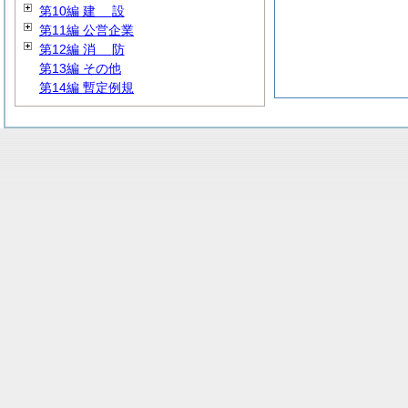
第10編
建
設
第11編 公営企業
第12編
消
防
第13編 その他
第14編 暫定例規