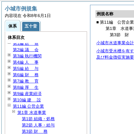
小城市例規集
例規名称
内容現在 令和8年6月1日
■ 第11編 公営企業
体系
五十音
第1章 水道事
第3節
体系目次
小城市水道事業会計
第1編
総
規
第2編
議
会
小城市受水槽を有す
第3編 執行機関
及び料金徴収実施要
第4編
人
事
第5編
給
与
第6編
財
務
第7編
教
育
第8編
厚
生
第9編 産業経済
第10編
建
設
第11編 公営企業
第1章 水道事業
第1節 組織・処務
第2節 人事・給与
第3節
財
務