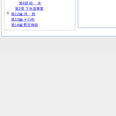
第4節
給
水
第2章 下水道事業
第12編
消
防
第13編 その他
第14編 暫定例規