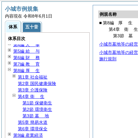
小城市例規集
例規名称
内容現在 令和8年6月1日
■ 第8編
厚
生
第1編
総
規
体系
五十音
第4章
衛
第2編
議
会
第3節
第3編 執行機関
体系目次
小城市墓地等の経営
第4編
人
事
第5編
給
与
小城市墓地等の経営
第6編
財
務
施行規則
第7編
教
育
第8編
厚
生
第1章 社会福祉
第2章 国民健康保険
第3章 介護保険
第4章
衛
生
第1節 保健衛生
第2節 環境衛生
第3節
墓
地
第5章 簡易水道
第6章 環境保全
第9編 産業経済