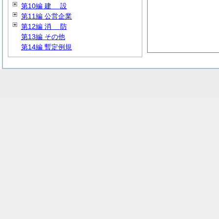
第10編
建
設
第11編 公営企業
第12編
消
防
第13編 その他
第14編 暫定例規